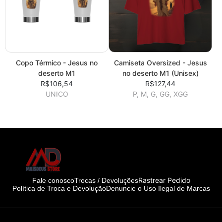
Copo Térmico - Jesus no
Camiseta Oversized - Jesus
deserto M1
no deserto M1 (Unisex)
R$106,54
R$127,44
UNICO
P, M, G, GG, XGG
Rastrear Pedido
Fale conosco
Trocas / Devoluções
Política de Troca e Devolução
Denuncie o Uso Ilegal de Marcas